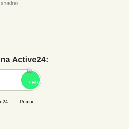
a snadno
na Active24:
ve24
Pomoc