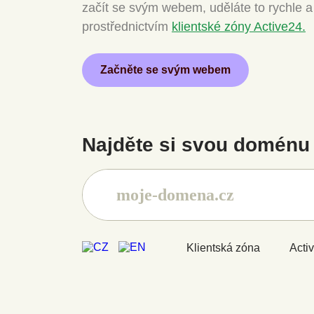
začít se svým webem, uděláte to rychle 
prostřednictvím
klientské zóny Active24.
Začněte se svým webem
Najděte si svou doménu 
Klientská zóna
Acti