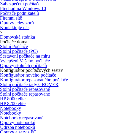
Zabezpečení počítače
Přechod na Windows 10
Počítače podnikatelů
Firemní sítě
Opravy televizorů
Kontaktujte nás
×
Domovská stránka
Počítače doma
Stolní Počítače
Stolní počítače (PC)
Sestavení počítače na míru
Vylepšení Vašeho počítače
Opravy stolních počítačů
Konfigurátor počítačových sestav
Konfigurátor nového počítače
Konfigurátor repasovaného počítače
Stolní počítače řady GROVER
Stolní počítače repasované
Stolní počítače repasované
HP 8000 elite
HP 8200 elite
Notebooky
Notebooky
Notebooky repasované
Opravy notebooků
Údržba notebooků
Opravy a servis PC