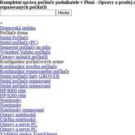
Kompletní správa počítače podnikatele v Plzni - Opravy a prodej 
repasovaných počítačů
Hledat
×
Domovská stránka
Počítače doma
Stolní Počítače
Stolní počítače (PC)
Sestavení počítače na míru
Vylepšení Vašeho počítače
Opravy stolních počítačů
Konfigurátor počítačových sestav
Konfigurátor nového počítače
Konfigurátor repasovaného počítače
Stolní počítače řady GROVER
Stolní počítače repasované
Stolní počítače repasované
HP 8000 elite
HP 8200 elite
Notebooky
Notebooky
Notebooky repasované
Opravy notebooků
Údržba notebooků
Opravy a servis PC
Opravy a servis PC
Vzdálená správa TeamViewer