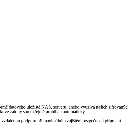
 formě datového uložiště NAS, serveru, anebo využívá našich šifrovan
akové zálohy samozřejmě probíhají automaticky.
vzdálenou podporu při maximálním zajištění bezpečnosti připojení.