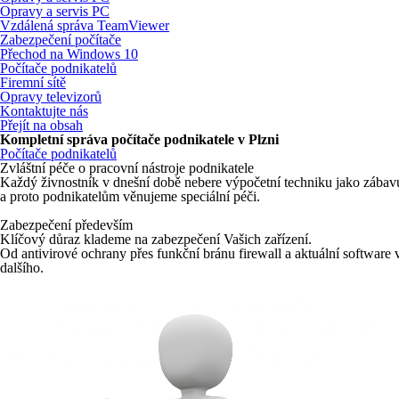
Opravy a servis PC
Vzdálená správa TeamViewer
Zabezpečení počítače
Přechod na Windows 10
Počítače podnikatelů
Firemní sítě
Opravy televizorů
Kontaktujte nás
Přejít na obsah
Kompletní správa počítače podnikatele v Plzni
Počítače podnikatelů
Zvláštní péče o pracovní nástroje podnikatele
Každý živnostník v dnešní době nebere výpočetní techniku jako zábavu,
a proto podnikatelům věnujeme speciální péči.
Zabezpečení především
Klíčový důraz klademe na zabezpečení Vašich zařízení.
Od antivirové ochrany přes funkční bránu firewall a aktuální software
dalšího.